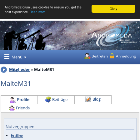
Andromedaforum uses cookies to ensure you get the
Okay
best experience.
Read more
Beitreten
Anmeldung
Menü
Mitglieder
MalteM31
MalteM31
Blog
Profile
Beiträge
Friends
Nutzergruppen
Erdling