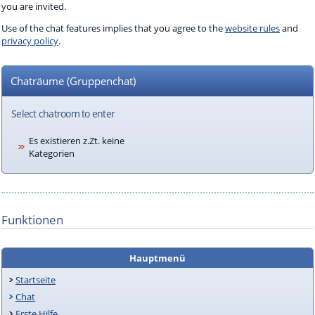
you are invited.
Use of the chat features implies that you agree to the
website rules
and
privacy policy
.
Chaträume (Gruppenchat)
Select chatroom to enter
Es existieren z.Zt. keine
Kategorien
Funktionen
Hauptmenü
Startseite
Chat
Erste Hilfe