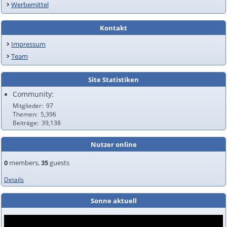
Werbemittel
Kontakt
Impressum
Team
Site Statistiken
Community:
Mitglieder
97
Themen
5,396
Beiträge
39,138
Nutzer online
0
members,
35
guests
Details
Sonne aktuell