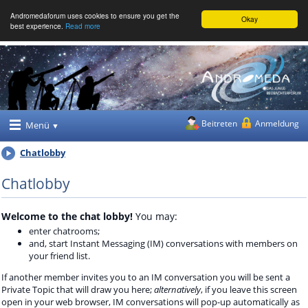
Andromedaforum uses cookies to ensure you get the
Okay
best experience.
Read more
Beitreten
Anmeldung
Menü
Chatlobby
Chatlobby
Welcome to the chat lobby!
You may:
enter chatrooms;
and, start Instant Messaging (IM) conversations with members on
your friend list.
If another member invites you to an IM conversation you will be sent a
Private Topic that will draw you here;
alternatively
, if you leave this screen
open in your web browser, IM conversations will pop-up automatically as