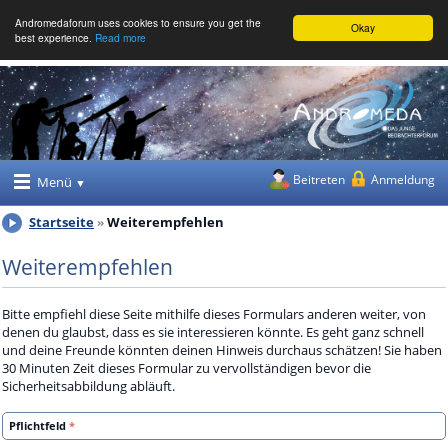
Andromedaforum uses cookies to ensure you get the
Okay
best experience.
Read more
Beitreten
Anmeldung
Menü
Startseite
Weiterempfehlen
Weiterempfehlen
Bitte empfiehl diese Seite mithilfe dieses Formulars anderen weiter, von
denen du glaubst, dass es sie interessieren könnte. Es geht ganz schnell
und deine Freunde könnten deinen Hinweis durchaus schätzen! Sie haben
30 Minuten Zeit dieses Formular zu vervollständigen bevor die
Sicherheitsabbildung abläuft.
Pflichtfeld
*