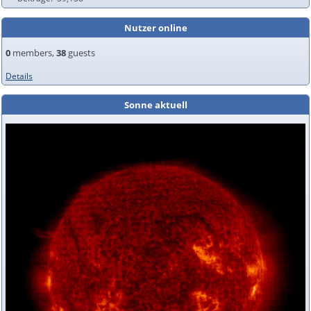
Nutzer online
0
members,
38
guests
Details
Sonne aktuell