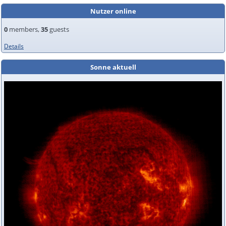
Nutzer online
0
members,
35
guests
Details
Sonne aktuell