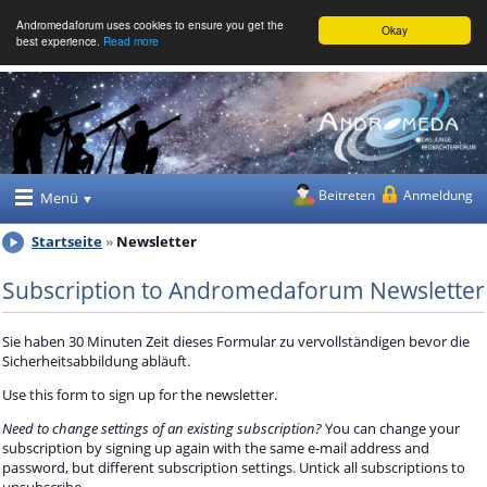
Andromedaforum uses cookies to ensure you get the
Okay
best experience.
Read more
Beitreten
Anmeldung
Menü
Startseite
Newsletter
Subscription to Andromedaforum Newsletter
Sie haben 30 Minuten Zeit dieses Formular zu vervollständigen bevor die
Sicherheitsabbildung abläuft.
Use this form to sign up for the newsletter.
Need to change settings of an existing subscription?
You can change your
subscription by signing up again with the same e-mail address and
password, but different subscription settings. Untick all subscriptions to
unsubscribe.